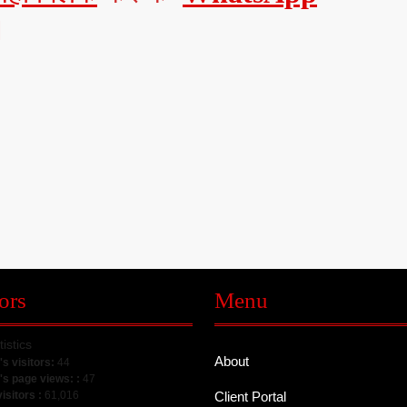
।
ors
Menu
tistics
About
's visitors:
44
's page views: :
47
visitors :
61,016
Client Portal