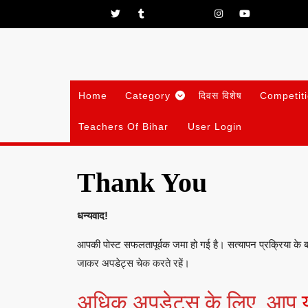
Skip
Facebook
Twitter
Tumblr
Pinterest
Linkedin
Instagram
Youtube
to
content
Home
Category
दिवस विशेष
Competit
Teachers Of Bihar
User Login
Thank You
धन्यवाद!
आपकी पोस्ट सफलतापूर्वक जमा हो गई है। सत्यापन प्रक्रिया के 
जाकर अपडेट्स चेक करते रहें।
अधिक अपडेट्स के लिए, आप