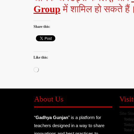
Group
में शामिल हो सकते हैं
Share this:
Like this:
Loading…
About Us
Visit
Site Sta
“
Gadhya Gunjan
” is a platform for
Today
Today
teachers designed in a way to share
Total 
innovations and best practices to