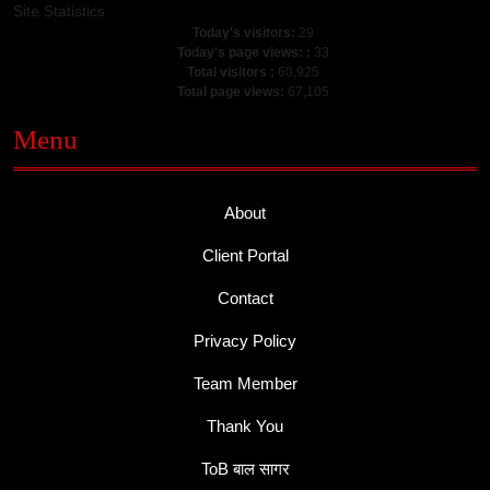
Site Statistics
Today's visitors:
29
Today's page views: :
33
Total visitors :
60,925
Total page views:
67,105
Menu
About
Client Portal
Contact
Privacy Policy
Team Member
Thank You
ToB बाल सागर