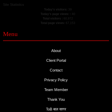
Site Statistics
Today's visitors:
39
Today's page views: :
40
Total visitors :
60,972
Total page views:
67,153
Menu
About
Client Portal
Contact
Privacy Policy
Team Member
Thank You
ToB बाल सागर