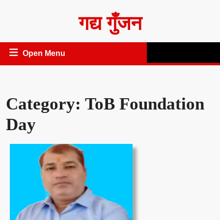
Skip
गद्य गुँजन
to
content
Open
Open Menu
Menu
Category:
ToB Foundation
Day