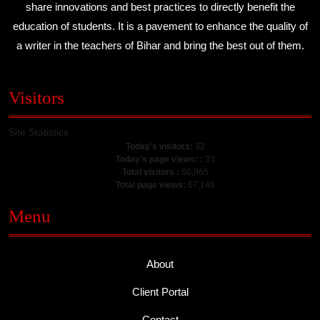
share innovations and best practices to directly benefit the
education of students. It is a pavement to enhance the quality of
a writer in the teachers of Bihar and bring the best out of them.
Visitors
Site Statistics
Today's visitors:
32
Today's page views: :
33
Total visitors :
60,965
Total page views:
67,146
Menu
About
Client Portal
Contact