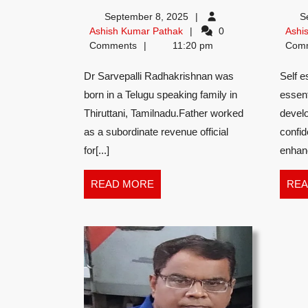
Sarvepalli
September 8, 2025
S
Radhakrishnan
Ashish
Ashish Kumar Pathak
0
Ashi
Kumar
Comments
11:20 pm
Com
:
Pathak
Dr Sarvepalli Radhakrishnan was
Self e
Ashish
born in a Telugu speaking family in
essent
Kumar
Thiruttani, Tamilnadu.Father worked
develo
as a subordinate revenue official
confid
Pathak
for[...]
enhanc
READ
READ MORE
REA
MORE