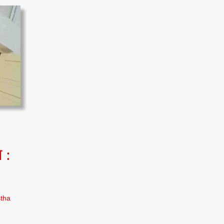
 :
tha