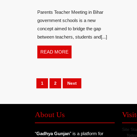
in
Parents Teacher Meeting in Bihar
Bihar,
government schools is a new
it’s
concept aimed to bridge the gap
between teachers, students and[...]
impact
and
READ
READ MORE
MORE
Roadblock
:
Posts
1
2
Next
Ashish
pagination
Pathak
About Us
Visit
Site Sta
“
Gadhya Gunjan
” is a platform for
Today