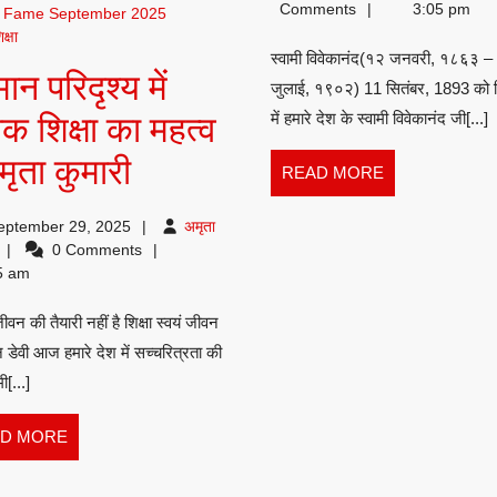
Swara
Comments
3:05 pm
of Fame September 2025
ग
क्षा
स्वामी विवेकानंद(१२ जनवरी, १८६३ –
म
मान परिदृश्य में
जुलाई, १९०२) 11 सितंबर, 1893 को 
झ
में हमारे देश के स्वामी विवेकानंद जी[...]
िक शिक्षा का महत्व
वर्तमान
मृता कुमारी
READ
READ MORE
MORE
परिदृश्य
eptember 29, 2025
अमृता
में
अमृता
0 Comments
ुमारी
5 am
नैतिक
जीवन की तैयारी नहीं है शिक्षा स्वयं जीवन
शिक्षा
ण
न डेवी आज हमारे देश में सच्चरित्रता की
का
ी[...]
महत्व
READ
D MORE
:
MORE