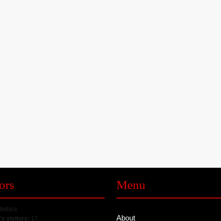
s
ors
Menu
tistics
About
's visitors:
17