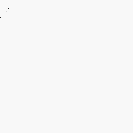
छा ।जो
चा ।