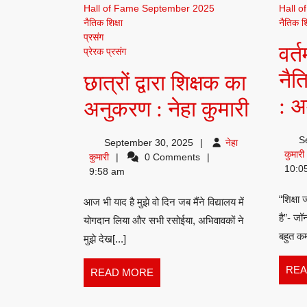
Hall of Fame September 2025
Hall 
नैतिक शिक्षा
नैतिक शि
प्रसंग
वर्त
प्रेरक प्रसंग
नैत
छात्रों द्वारा शिक्षक का
: अ
छात्रों
अनुकरण : नेहा कुमारी
द्वारा
S
September 30, 2025
नेहा
शिक्षक
कुमारी
नेहा
कुमारी
0 Comments
क
10:0
कुमारी
9:58 am
का
“शिक्षा 
आज भी याद है मुझे वो दिन जब मैंने विद्यालय में
अनुकर
है”- जॉ
योगदान लिया और सभी रसोईया, अभिवावकों ने
:
बहुत कम
मुझे देख[...]
नेहा
REA
READ
READ MORE
कुमारी
MORE