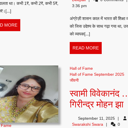
रूचिका
विषय
 डालता था। कभी 1₹, कभी 2₹, कभी 5₹,
Deepali
3:36 pm
–
₹।[...]
अंग्रेज़ी शासन काल में भारत की शिक्षा व
शिक्षा
READ
D MORE
को जिस उद्देश्य के साथ गढ़ा गया था, उसमे
MORE
व्यवस्था
को व्यापक[...]
:
READ
READ MORE
ओम
MORE
प्रकाश
Hall of Fame
Hall of Fame September 2025
जीवनी
स्वामी विवेकानंद 
स
गिरीन्द्र मोहन झा
व
September 11, 2025
Swarakshi
Swarakshi Swara
0
f Fame