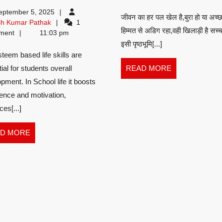
esteem
:
eptember 5, 2025
जीवन का हर पल खेल है,बुरा हो या अच्
based
नेहा
Ashish
sh Kumar Pathak
1
हिम्मत से अडिग रहा,वही खिलाड़ी है सच्
Kumar
ment
11:03 pm
life
कुमारी
Pathak
इसी पृष्ठभूमि[...]
steem based life skills are
skills:
READ
ial for students overall
READ MORE
In
MORE
pment. In School life it boosts
ence and motivation,
a
es[...]
Nutshell
READ
D MORE
:
MORE
Ashish
Kumar
Pathak