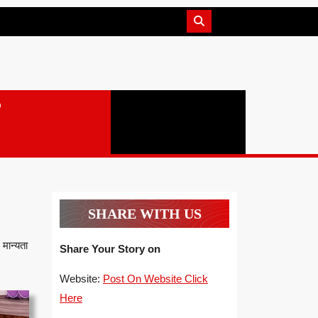
SHARE WITH US
 मान्यता
Share Your Story on
Website:
Post On Website Click
Here