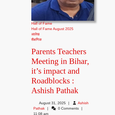
Hall of Fame
Hall of Fame August 2025
आलेख
शैक्षणिक
Parents Teachers
Meeting in Bihar,
it’s impact and
Roadblocks :
Parents
Ashish Pathak
Teachers
August 31, 2025
Ashish
Meeting
Ashish
Pathak
0 Comments
Pathak
11:08 am