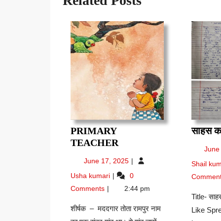
Related Posts
PRIMARY
साहस का
PRIMARY
TEACHER
June
TEACHER
June
June 17, 2025
Shail ku
17,
Primary
Usha kumari
0
Commen
2025
Teacher
Comments
2:44 pm
Title- साह
शीर्षक – मददगार तोता रामपुर नाम
Like Spr