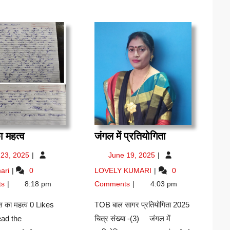
साहस
जंगल
 महत्व
जंगल में प्रतियोगिता
का
में
June
June
 23, 2025
June 19, 2025
महत्व
प्रतियोगिता
23,
19,
साहस
जंगल
mari
0
LOVELY KUMARI
0
2025
2025
का
में
ts
8:18 pm
Comments
4:03 pm
महत्व
प्रतियोगिता
स का महत्व 0 Likes
TOB बाल सागर प्रतियोगिता 2025
ead the
चित्र संख्या -(3) जंगल में