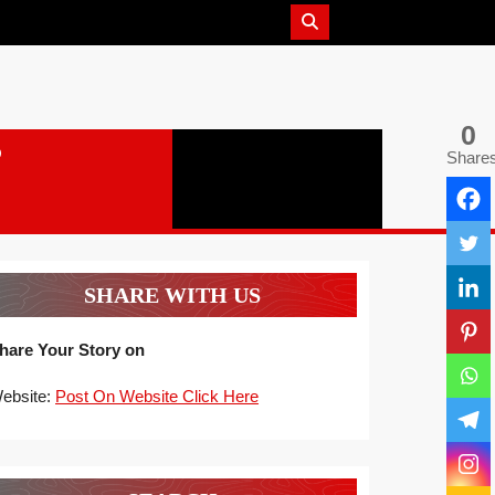
0
Share
SHARE WITH US
hare Your Story on
ebsite:
Post On Website Click Here