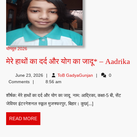
योगदूत 2026
मेरे
मेरे हाथों का दर्द और योग का जादू* – Aadrika
हा
ToB
June 23, 2026
ToB GadyaGunjan
0
क
GadyaGunjan
Comments
8:56 am
दर्
शीर्षक: मेरे हाथों का दर्द और योग का जादू नाम: आद्रिका, कक्षा-5 बी, सेंट
औ
जेवियर इंटरनेशनल स्कूल मुजफ्फरपुर, बिहार। कुछ[...]
यो
क
READ
READ MORE
जा
MORE
–