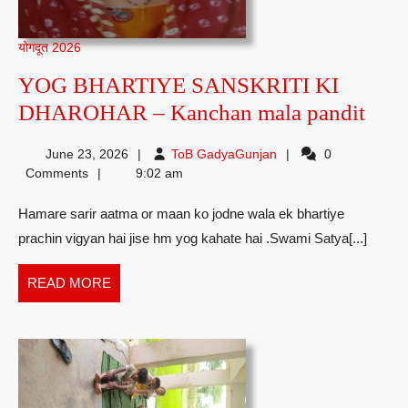
योगदूत 2026
YOG BHARTIYE SANSKRITI KI
YO
DHAROHAR – Kanchan mala pandit
BHA
ToB
June 23, 2026
ToB GadyaGunjan
0
SAN
GadyaGunjan
Comments
9:02 am
KI
Hamare sarir aatma or maan ko jodne wala ek bhartiye
DH
prachin vigyan hai jise hm yog kahate hai .Swami Satya[...]
–
Kan
READ
READ MORE
mala
MORE
pand