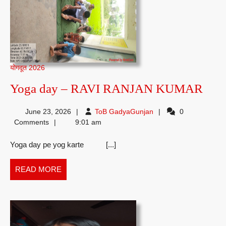
योगदूत 2026
Yog
Yoga day – RAVI RANJAN KUMAR
day
ToB
June 23, 2026
ToB GadyaGunjan
0
–
GadyaGunjan
Comments
9:01 am
RAV
Yoga day pe yog karte [...]
RA
KU
READ
READ MORE
MORE