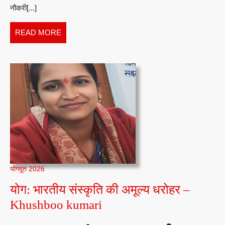
नौकरी[...]
महत्व
–
READ
READ MORE
Dik
MORE
Sin
योगदूत 2026
योग: भारतीय संस्कृति की अमूल्य धरोहर –
योग:
Khushboo kumari
भारतीय