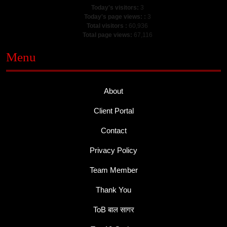
Today's visitors:
3
Today's page views: :
3
Total visitors :
60,936
Total page views:
67,116
Menu
About
Client Portal
Contact
Privacy Policy
Team Member
Thank You
ToB बाल सागर