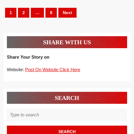
Aa
Posts
1
2
…
8
Next
pagination
SHARE WITH US
Share Your Story on
Website:
Post On Website Click Here
SEARCH
Search
for: