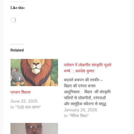
Like this:
Loading…
Related
वर्तमान में लोकगीत संस्कृति भूलते
बच्चे : अवधेश कुमार
बदलते बचपन की तस्वीर –
बिहार की परंपरा बनाम
आधुनिकता : बिहार की संस्कृति
प्रधान शिक्षक
सदियों से लोकगीतों, परंपराओं
June 22, 2025
और सामूहिक संवेदना से समृद्ध
In "ToB बाल सागर"
रही है। “घुघआ माना... उपजे
January 26, 2026
धाना” जैसे लोकगीतों में ना सिर्फ
In "नैतिक शिक्षा"
बाल्यकाल की मासूमियत छिपी
होती है, बल्कि यह गीत हमारी
सामाजिक संरचना, भावनात्मक