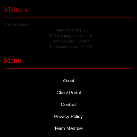
Visitors
Site Statistics
Today's visitors:
25
Today's page views: :
26
Total visitors :
60,997
Total page views:
67,179
Menu
About
Client Portal
Contact
Privacy Policy
Team Member