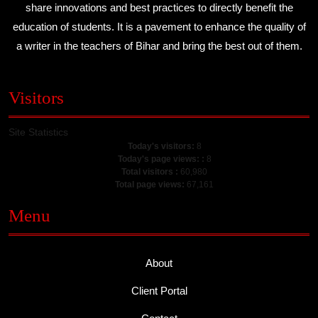
share innovations and best practices to directly benefit the
education of students. It is a pavement to enhance the quality of
a writer in the teachers of Bihar and bring the best out of them.
Visitors
Site Statistics
Today's visitors:
8
Today's page views: :
8
Total visitors :
60,980
Total page views:
67,161
Menu
About
Client Portal