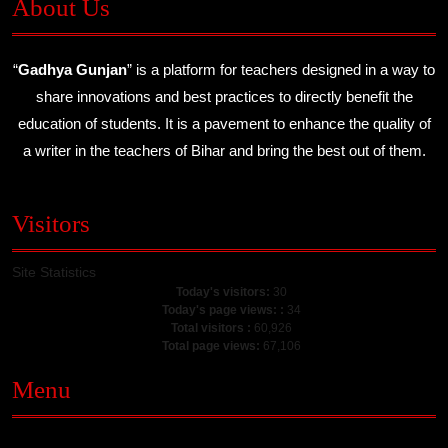
About Us
“
Gadhya Gunjan
” is a platform for teachers designed in a way to
share innovations and best practices to directly benefit the
education of students. It is a pavement to enhance the quality of
a writer in the teachers of Bihar and bring the best out of them.
Visitors
Site Statistics
Today's visitors:
30
Today's page views: :
34
Total visitors :
60,926
Total page views:
67,106
Menu