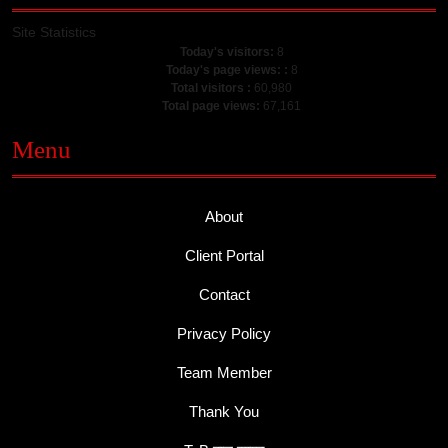
Site Statistics
Today's visitors:
8
Today's page views: :
8
Total visitors :
60,980
Total page views:
67,161
Menu
About
Client Portal
Contact
Privacy Policy
Team Member
Thank You