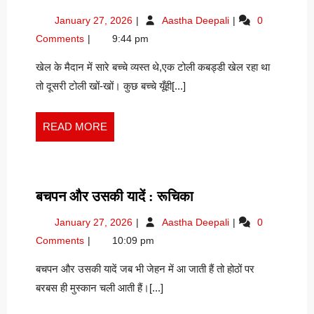
को
January
बच्चों
January 27, 2026
Aastha Deepali
0
सीख
27,
को
Comments
9:44 pm
:
2026
सीख
रूचिका
:
खेल के मैदान में सारे बच्चे व्यस्त थे,एक टोली कबड्डी खेल रहा था
रूचिका
तो दूसरी टोली खों-खों। कुछ बच्चे यूँही[...]
READ
READ MORE
MORE
बचपन
बचपन और उसकी यादें : रूचिका
और
January
बचपन
January 27, 2026
Aastha Deepali
0
उसकी
27,
और
Comments
10:09 pm
यादें
2026
उसकी
:
यादें
बचपन और उसकी यादें जब भी जेहन में आ जाती हैं तो होठों पर
:
रूचिका
बरबस ही मुस्कान चली आती हैं।[...]
रूचिका