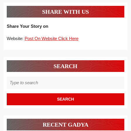
SHARE WITH US
Share Your Story on
Website:
Post On Website Click Here
SEARCH
Search
for:
RECENT GADYA