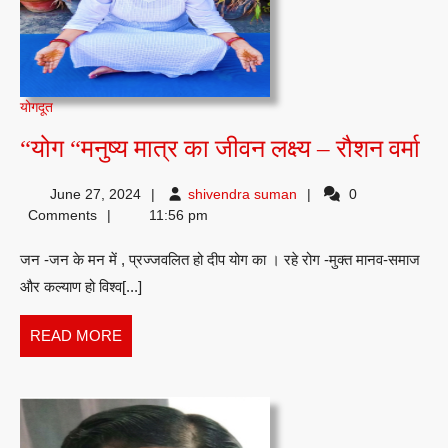
योगदूत
“य
“योग “मनुष्य मात्र का जीवन लक्ष्य – रौशन वर्मा
“मन
shivendra
June 27, 2024
shivendra suman
0
मात
suman
Comments
11:56 pm
का
जन ‐जन के मन में , प्रज्जवलित हो दीप योग का । रहे रोग -मुक्त मानव-समाज
जी
और कल्याण हो विश्व[...]
लक्ष
–
READ
READ MORE
रौ
MORE
वर्म