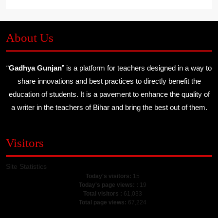
About Us
“
Gadhya Gunjan
” is a platform for teachers designed in a way to
share innovations and best practices to directly benefit the
education of students. It is a pavement to enhance the quality of
a writer in the teachers of Bihar and bring the best out of them.
Visitors
Site Statistics
Today's visitors:
15
Today's page views: :
19
Total visitors :
61,033
Total page views:
67,224