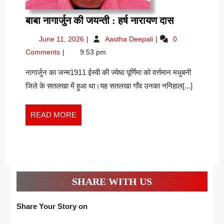
बाबा
बाबा नागार्जुन की जयन्ती : हर्ष नारायण दास
नागार्जुन
June
बाबा
June 11, 2026
Aastha Deepali
0
की
11,
नागार्जुन
Comments
9:53 pm
जयन्ती
2026
की
:
जयन्ती
नागार्जुन का जन्म1911 ईस्वी की ज्येष्ठ पूर्णिमा को वर्त्तमान मधुबनी
:
हर्ष
जिले के सतलखा में हुआ था।यह सतलखा गाँव उनका ननिहाल[...]
हर्ष
नारायण
नारायण
दास
दास
READ
READ MORE
MORE
SHARE WITH US
Share Your Story on