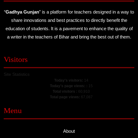
“
Gadhya Gunjan
” is a platform for teachers designed in a way to
share innovations and best practices to directly benefit the
education of students. It is a pavement to enhance the quality of
a writer in the teachers of Bihar and bring the best out of them.
Visitors
Site Statistics
Today's visitors:
14
Today's page views: :
15
Total visitors :
60,910
Total page views:
67,087
Menu
About