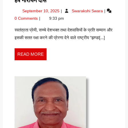
हर्ष नारायण दास
गीत
September
झंडा
September 10, 2025
Swarakshi Swara
के
10,
गीत
0 Comments
9:33 pm
रचयिता,
2025
के
श्यामलाल
रचयिता,
स्वतंत्रता प्रेमी, सच्चे देशभक्त तथा देशवासियों के प्रति सम्मान और
श्यामलाल
गुप्त”पार्षद”जी
इसकी सतत रक्षा करने की प्रेरणा देने वाले राष्ट्रीय “झण्डा[...]
गुप्त”पार्षद”जी
:
:
हर्ष
हर्ष
READ
READ MORE
नारायण
नारायण
MORE
दास
दास