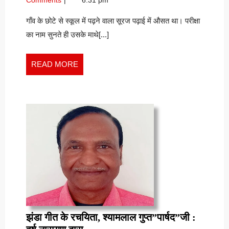
सुरेश
2025
सच-
कुमार
सुरेश
गाँव के छोटे से स्कूल में पढ़ने वाला सूरज पढ़ाई में औसत था। परीक्षा
कुमार
गौरव
का नाम सुनते ही उसके माथे[...]
गौरव
READ
READ MORE
MORE
झंडा गीत के रचयिता, श्यामलाल गुप्त”पार्षद”जी :
झंडा