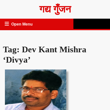
Skip
गद्य गुँजन
to
content
Open
Open Menu
Menu
Tag:
Dev Kant Mishra
‘Divya’