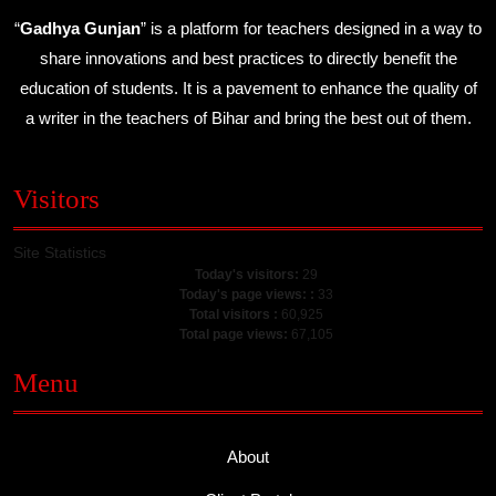
“
Gadhya Gunjan
” is a platform for teachers designed in a way to
share innovations and best practices to directly benefit the
education of students. It is a pavement to enhance the quality of
a writer in the teachers of Bihar and bring the best out of them.
Visitors
Site Statistics
Today's visitors:
29
Today's page views: :
33
Total visitors :
60,925
Total page views:
67,105
Menu
About