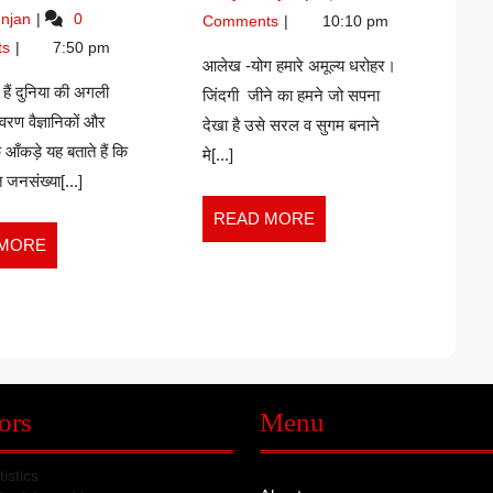
20,
–
“कूड़े
njan
0
है
Comments
10:10 pm
2026
Kumari
के
दुनिया
ts
7:50 pm
Aruna
देर
आलेख -योग हमारे अमूल्य धरोहर।
की
है
र हैं दुनिया की अगली
जिंदगी जीने का हमने जो सपना
अगली
दुनिया
यावरण वैज्ञानिकों और
देखा है उसे सरल व सुगम बनाने
चुनौती”(आलेख)
की
के आँकड़े यह बताते हैं कि
अगली
–
मे[...]
चुनौती”(आलेख)
NIRAJ
 जनसंख्या[...]
–
KUMAR
READ
READ MORE
NIRAJ
JHA
MORE
KUMAR
READ
 MORE
JHA
MORE
ors
Menu
tistics