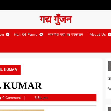
गद्य गुँजन
ion
Hall Of Fame
स्वरचित गद्या का प्रकाशन
About Us
NIL KUMAR
S
IL KUMAR
W
0 Comment
3:34 pm
Gunjan