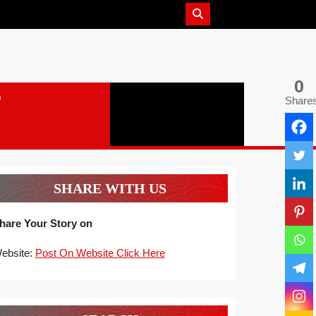
0
Share
SHARE WITH US
hare Your Story on
ebsite:
Post On Website Click Here