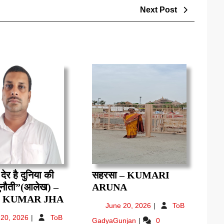
Next
Next Post
Post
 देर है दुनिया की
सहरसा – KUMARI
सहरसा
ुनौती”(आलेख) –
ARUNA
“कूड़े
–
J KUMAR JHA
June
June 20, 2026
ToB
के
KUMARI
20,
June
 20, 2026
ToB
सहरसा
GadyaGunjan
0
देर
ARUNA
2026