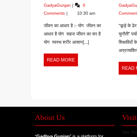
22,
जीवन
GadyaGunjan
0
GadyaGu
है
2026
का
:-
Comments
10:30 am
Commen
आधार
योग
है
जीवन का आधार है :- योग जीवन का
“कूड़े के ढे
–
:-
आधार है योग सहज जीवन का सर है
चुनौती” पर्
ANSHUPRIYA
योग
योग स्वस्थ शरीर आसान[...]
–
शिक्षाविदों 
GUPTA
ANSHUPRIYA
अप्रत्याशित
GUPTA
READ
READ MORE
MORE
READ
About Us
Visit
Site Sta
“
Gadhya Gunjan
” is a platform for