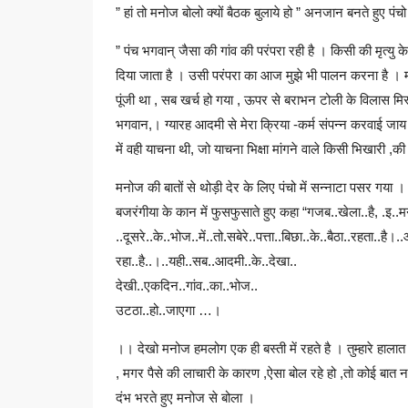
” हां तो मनोज बोलो क्यों बैठक बुलाये हो ” अनजान बनते हुए प
” पंच भगवान् जैसा की गांव की परंपरा रही है । किसी की मृत्यु 
दिया जाता है । उसी परंपरा का आज मुझे भी पालन करना है । मग
पूंजी था , सब खर्च हो गया , ऊपर से बराभन टोली के विलास मिस्स
भगवान,। ग्यारह आदमी से मेरा क्रिया -कर्म संपन्न करवाई जा
में वही याचना थी, जो याचना भिक्षा मांगने वाले किसी भिखारी ,की
मनोज की बातों से थोड़ी देर के लिए पंचो में सन्नाटा पसर गया
बजरंगीया के कान में फुसफुसाते हुए कहा “गजब..खेला..है, .इ..
..दूसरे..के..भोज..में..तो.सबेरे..पत्ता..बिछा..के..बैठा..रहता..
रहा..है..।..यही..सब..आदमी..के..देखा..
देखी..एकदिन..गांव..का..भोज..
उटठा..हो..जाएगा …।
।। देखो मनोज हमलोग एक ही बस्ती में रहते है । तुम्हारे हालात
, मगर पैसे की लाचारी के कारण ,ऐसा बोल रहे हो ,तो कोई बात 
दंभ भरते हुए मनोज से बोला ।