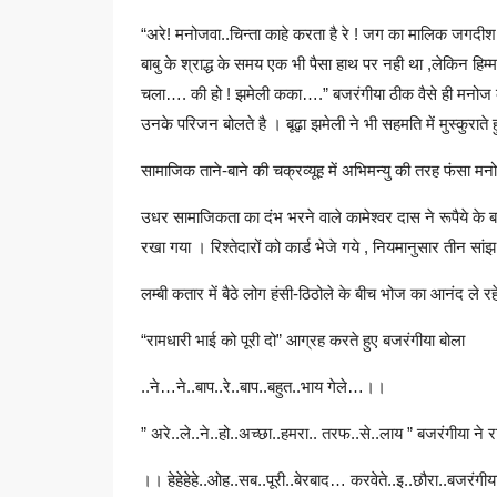
“अरे! मनोजवा..चिन्ता काहे करता है रे ! जग का मालिक जगदी
बाबु के श्राद्ध के समय एक भी पैसा हाथ पर नही था ,लेकिन हिम
चला…. की हो ! झमेली कका….” बजरंगीया ठीक वैसे ही मनोज का हि
उनके परिजन बोलते है । बूढ़ा झमेली ने भी सहमति में मुस्कुराते
सामाजिक ताने-बाने की चक्रव्यूह में अभिमन्यु की तरह फंसा म
उधर सामाजिकता का दंभ भरने वाले कामेश्वर दास ने रूपैये 
रखा गया । रिश्तेदारों को कार्ड भेजे गये , नियमानुसार तीन 
लम्बी कतार में बैठे लोग हंसी-ठिठोले के बीच भोज का आनंद ल
“रामधारी भाई को पूरी दो” आग्रह करते हुए बजरंगीया बोला
..ने…ने..बाप..रे..बाप..बहुत..भाय गेले…।।
” अरे..ले..ने..हो..अच्छा..हमरा.. तरफ..से..लाय ” बजरंगीया ने
।। हेहेहेहे..ओह..सब..पूरी..बेरबाद… करवेते..इ..छौरा..बजरंगीय