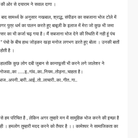
ंचो की ओर से दयाराम ने सवाल दागा ।
के बाद सामर्थ्य के अनुसार नखबाल, श्राद्ध, संपीडन का सबजाना भोज टोले में
र पुत्र धर्म का पालन करते हुए बाबूजी के इलाज में मेरा जो कुछ भी जमा
र का भी कर्जा चढ़ गया है। मैं सबजाना भोज देने की स्थिति में नही हूं पंच
य ” पंचो के बीच हाथ जोड़कर खड़ा मनोज लगभग डरते हुए बोला । उनकी बातों
 होती है ।
 । हालांकि कुछ लोग दबी जुबान से कानाफूसी भी करने लगे जालेशर ने
मनोजवा..का …..इ..गांव..का..नियम..तोड़ना..चाहता है।
है।..आज..अपनी..बारी..आई..तो..लाचारी..का..गीत..गा..
 से हम परिचित है , लेकिन अगर तुम्हारे मन में सामुहिक भोज करने की इच्छा है
नही । हमलोग तुम्हारी मदद करने को तैयार है ।। कामेश्वर ने सामाजिकता का