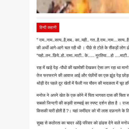
हिन्दी कहानी
” राम..नाम..सत्य..है,सब.. का..यही.. गत..है.राम..नाम…सत्य..
की अर्थी आगे-आगे चल रही थी । पीछे से टोले के सैंकड़ों लोग
“यहो..तन..छिये..हो..रामा..माटी.. के….. मुरतिया…हो ….म
राह में खड़े पेड़ -पौधो की खामोशी देखकर ऐसा लग रहा था मान
तेज फरफराने की आवाज आई और पंछीयों का एक झुंड पेड़ छोड़क
थोड़ी देर पहले दूर खेतों में फैली नव यौवन की मादकता में चूर
मनोज ने अपने खेत के एक कोने में पिता भागवत दास की चिता स
सबको जिन्दगी की कड़वी सच्चाई का स्पष्ट दर्शन होता है । रा
किसकी यारी होती है ?। यहां जमींदार को भी लाश दफ़नाने के 
सुबह से कठोरता का चादर ओढ़े परिवार को ढांढस देने वाले मनो