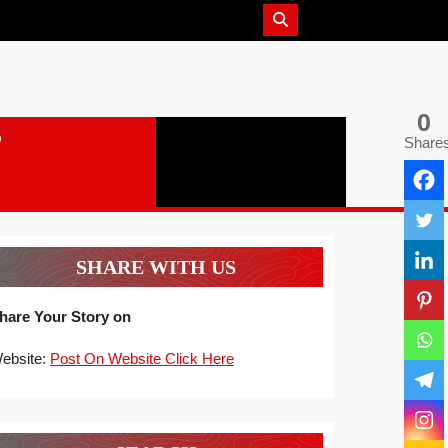
0
Share
SHARE WITH US
hare Your Story on
ebsite:
Post On Website Click Here