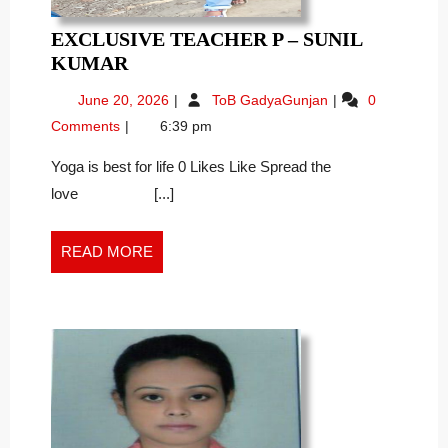
EXCLUSIVE TEACHER P – SUNIL
EXCLUSIVE
KUMAR
TEACHER
June
Exclusive
June 20, 2026
ToB GadyaGunjan
0
P
20,
teacher
Comments
6:39 pm
–
2026
p
SUNIL
–
Yoga is best for life 0 Likes Like Spread the
SUNIL
KUMAR
love [...]
KUMAR
READ
READ MORE
MORE