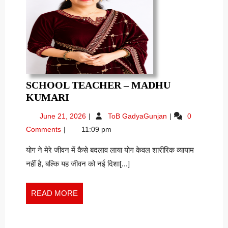
SCHOOL TEACHER – MADHU
SCHOOL
KUMARI
TEACHER
June
School
June 21, 2026
ToB GadyaGunjan
0
–
21,
Teacher
Comments
11:09 pm
MADHU
2026
–
KUMARI
MADHU
योग ने मेरे जीवन में कैसे बदलाव लाया योग केवल शारीरिक व्यायाम
KUMARI
नहीं है, बल्कि यह जीवन को नई दिशा[...]
READ
READ MORE
MORE