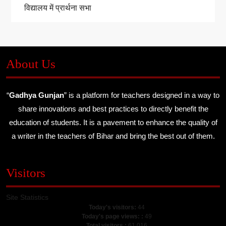
विद्यालय में प्रार्थना सभा
About Us
“
Gadhya Gunjan
” is a platform for teachers designed in a way to
share innovations and best practices to directly benefit the
education of students. It is a pavement to enhance the quality of
a writer in the teachers of Bihar and bring the best out of them.
Visitors
Site Statistics
Today's visitors:
44
Today's page views: :
49
Total visitors :
61,016