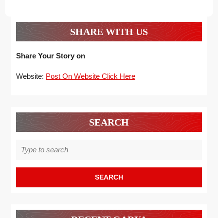
SHARE WITH US
Share Your Story on
Website:
Post On Website Click Here
SEARCH
Search
for: