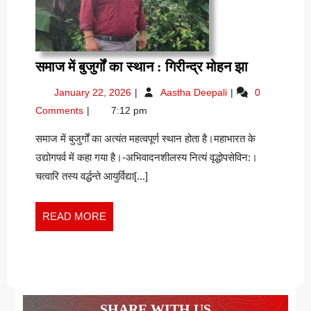
समाज
समाज में बुजुर्गों का स्थान : गिरीन्द्र मोहन झा
में
January
समाज
January 22, 2026
Aastha Deepali
0
बुजुर्गों
22,
में
Comments
7:12 pm
का
2026
बुजुर्गों
स्थान
का
समाज में बुजुर्गों का अत्यंत महत्वपूर्ण स्थान होता है।महाभारत के
स्थान
:
उद्योगपर्व में कहा गया है।-अभिवादनशीलस्य नित्यं वृद्धोपसेविन:।
:
गिरीन्द्र
चत्वारि तस्य वर्द्धन्ते आयुर्विद्या[...]
गिरीन्द्र
मोहन
मोहन
झा
झा
READ
READ MORE
MORE
SHARE WITH US