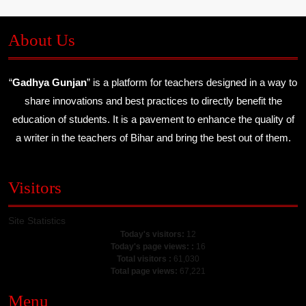
About Us
“
Gadhya Gunjan
” is a platform for teachers designed in a way to
share innovations and best practices to directly benefit the
education of students. It is a pavement to enhance the quality of
a writer in the teachers of Bihar and bring the best out of them.
Visitors
Site Statistics
Today's visitors:
12
Today's page views: :
16
Total visitors :
61,030
Total page views:
67,221
Menu