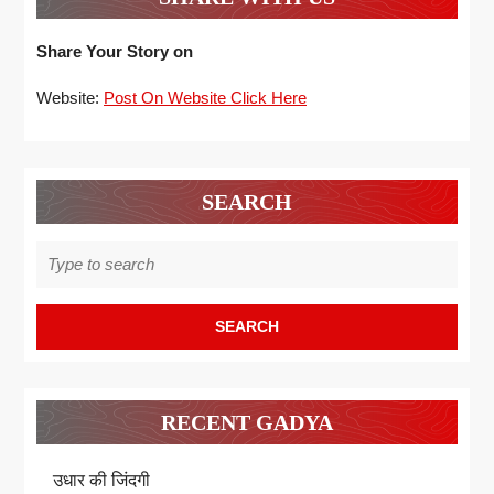
Share Your Story on
Website:
Post On Website Click Here
SEARCH
Search
for:
RECENT GADYA
उधार की जिंदगी