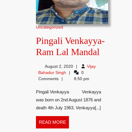
Uncategorized
Pingali Venkayya-
Pingali
Ram Lal Mandal
Venkayy
August 2, 2020
Vijay
Ram
Vijay
Bahadur Singh
0
Bahadur
Comments
8:50 pm
Lal
Singh
Pingali Venkayya Venkayya
Mandal
was born on 2nd August 1876 and
death 4th July 1963. Venkayya[...]
READ
READ MORE
MORE