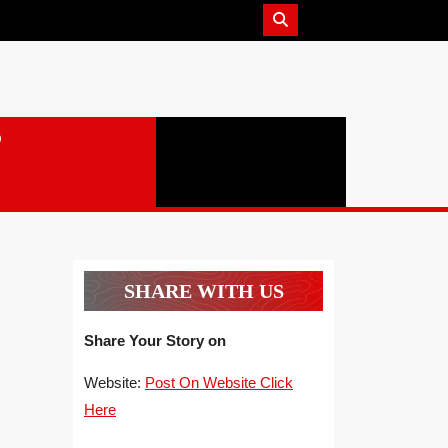
SHARE WITH US
Share Your Story on
Website:
Post On Website Click
Here