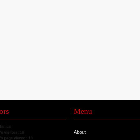
ors
Menu
tistics
About
's visitors:
18
's page views: :
18