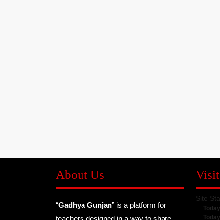
About Us
Visit
Site Sta
“
Gadhya Gunjan
” is a platform for
Today
Today
teachers designed in a way to share