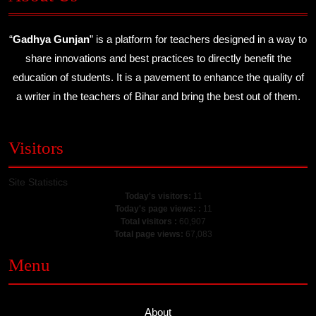
“
Gadhya Gunjan
” is a platform for teachers designed in a way to
share innovations and best practices to directly benefit the
education of students. It is a pavement to enhance the quality of
a writer in the teachers of Bihar and bring the best out of them.
Visitors
Site Statistics
Today's visitors:
11
Today's page views: :
11
Total visitors :
60,907
Total page views:
67,083
Menu
About