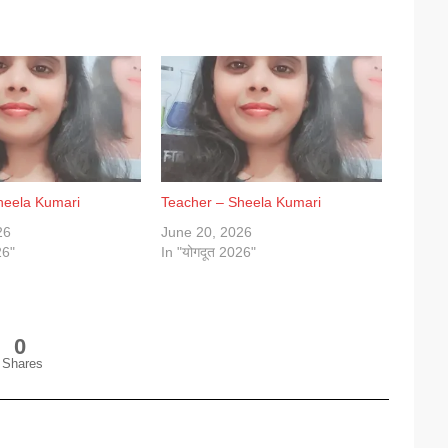
heela Kumari
Teacher – Sheela Kumari
26
June 20, 2026
26"
In "योगदूत 2026"
0
Shares