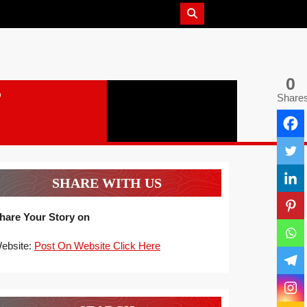
0
Share
SHARE WITH US
hare Your Story on
ebsite:
Post On Website Click Here