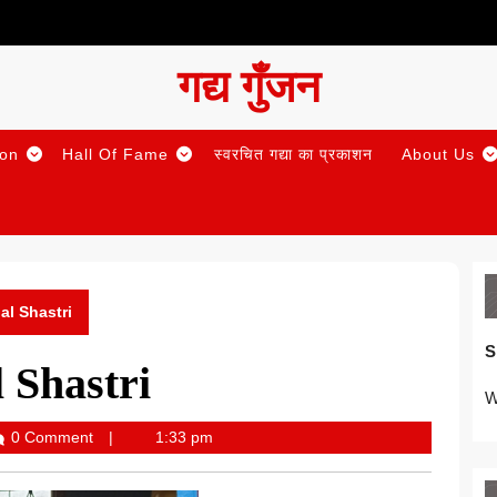
गद्य गुँजन
ion
Hall Of Fame
स्वरचित गद्या का प्रकाशन
About Us
lal Shastri
S
l Shastri
W
0 Comment
1:33 pm
Gunjan