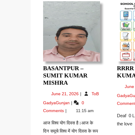
BASANTPUR –
RRRR
SUMIT KUMAR
KUMA
BASANTPUR
MISHRA
June
–
June
June 21, 2026
ToB
GadyaGu
SUMIT
21,
Basantpur
GadyaGunjan
0
KUMAR
Commen
2026
–
MISHRA
Comments
11:15 am
Sumit
Deaf 0 L
Kumar
आज विश्व योग दिवस है।आज के
the l
Mishra
दिन समूचे विश्व में योग दिवस के रूप