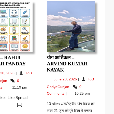
 – RAHUL
योग आर्टिकल –
RRRR
R PANDAY
ARVIND KUMAR
–
योग
NAYAK
June
 20, 2026
ToB
RAHUL
आर्टिकल
20,
June
Rrrr
June 20, 2026
ToB
njan
0
KUMAR
–
2026
20,
–
योग
GadyaGunjan
0
PANDAY
ARVIND
ts
11:19 pm
2026
RAHUL
आर्टिकल
KUMAR
Comments
10:25 pm
KUMAR
–
ikes Like Spread
NAYAK
PANDAY
Arvind
10 sites अंतर्राष्ट्रीय योग दिवस हर
ove [...]
Kumar
साल 21 जून को पूरे विश्व में मनाया
Nayak