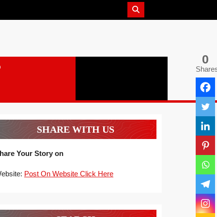
0
Share
SHARE WITH US
hare Your Story on
ebsite:
Post On Website Click Here