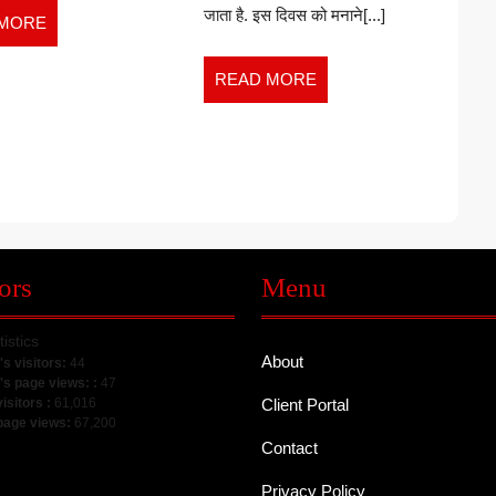
जाता है. इस दिवस को मनाने[...]
READ
 MORE
MORE
READ
READ MORE
MORE
ors
Menu
tistics
About
's visitors:
44
's page views: :
47
visitors :
61,016
Client Portal
 page views:
67,200
Contact
Privacy Policy