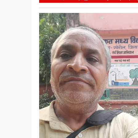
21,
Gadya
2026