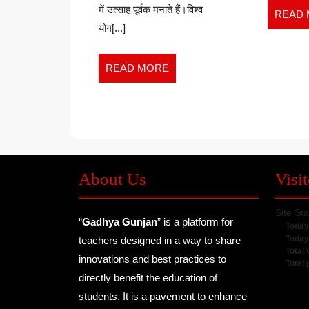
में उत्साह पूर्वक मनाते हैं।विश्व
READ
योग[...]
READ
READ MORE
MORE
About Us
Visit
Site Sta
“
Gadhya Gunjan
” is a platform for
Today
Today
teachers designed in a way to share
Total 
innovations and best practices to
Total
directly benefit the education of
students. It is a pavement to enhance