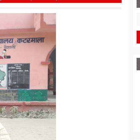
Gunjan
S
fo