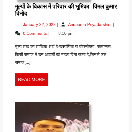
मूल्यों के विकास में परिवार की भूमिका- विमल कुमार
मूल्यों
विनोद
के
January
मूल्यों
January 22, 2023
Anupama Priyadarshini
विकास
22,
के
0 Comments
8:10 pm
में
2023
विकास
परिवार
में
मूल्य शब्द का शाब्दिक अर्थ है-उपयोगिता या वांछनीयता।सामान्यतः
परिवार
की
की
किसी समाज में उन आदर्शों को महत्व दिया जाता है,जिनसे उस
भूमिका-
भूमिका-
विमल
समाज[...]
विमल
कुमार
कुमार
विनोद
विनोद
READ
READ MORE
MORE