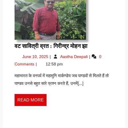
वट
वट सावित्री व्रत : गिरीन्द्र मोहन झा
सावित्री
June
वट
June 10, 2025
Aastha Deepali
0
व्रत
10,
सावित्री
Comments
12:58 pm
:
2025
व्रत
गिरीन्द्र
:
महाभारत के वनपर्व में महामुनि मार्कण्डेय जब पाण्डवों से मिलते हैं तो
गिरीन्द्र
मोहन
पाण्डव उनसे बहुत सारे प्रश्न करते हैं, उनमें[...]
मोहन
झा
झा
READ
READ MORE
MORE