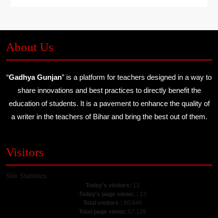
About Us
“
Gadhya Gunjan
” is a platform for teachers designed in a way to
share innovations and best practices to directly benefit the
education of students. It is a pavement to enhance the quality of
a writer in the teachers of Bihar and bring the best out of them.
Visitors
Site Statistics
Today's visitors:
13
Today's page views: :
13
Total visitors :
60,946
Total page views:
67,126