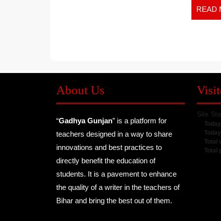
READ
About Us
Visit
Site Sta
“
Gadhya Gunjan
” is a platform for
Today
Today
teachers designed in a way to share
Total 
innovations and best practices to
Total
directly benefit the education of
students. It is a pavement to enhance
the quality of a writer in the teachers of
Bihar and bring the best out of them.