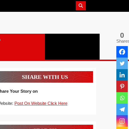
0
Share
SHARE WITH US
hare Your Story on
ebsite:
Post On Website Click Here