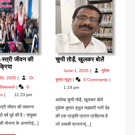
चुप्पी
-स्त्री जीवन की
चुप्पी तोड़ें, खुलकर बोलें
माहवारी
तोड़ें,
क्रिया
June
June 1, 2025
मुकेश
-स्त्री
खुलकर
1,
May
30, 2025
Dr.
चुप्पी
कुमार मृदुल
0 Comments
जीवन
बोलें
2025
30,
तोड़ें,
माहवारी
 Dwivedi
0
की
1:19 pm
2025
खुलकर
-स्त्री
सामान्य
ts
11:23 pm
बोलें
जीवन
आलेख चुप्पी तोड़ें, खुलकर बोलें
क्रिया
की
्त्री जीवन की सामान्य
मुकेश कुमार मृदुल माहवारी नारी देह
सामान्य
 वर्ष पूर्व की है। संयुक्त
की एक प्रकृति प्रदत्त प्रक्रिया है
क्रिया
 की योजना के अन्तर्गत[...]
जो उसकी प्रजनन[...]