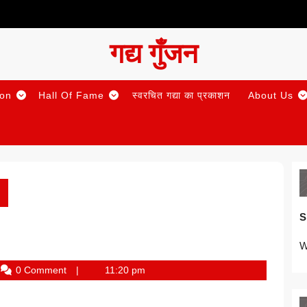
गद्य गुँजन
ion
Hall Of Fame
स्वरचित गद्या का प्रकाशन
About Us
S
W
nker
0 Comment
11:20 pm
ar
m