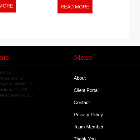
READ
 MORE
READ
READ MORE
MORE
MORE
ors
Menu
tistics
About
's visitors:
27
's page views: :
31
visitors :
60,923
Client Portal
 page views:
67,103
Contact
Privacy Policy
Team Member
Thank You