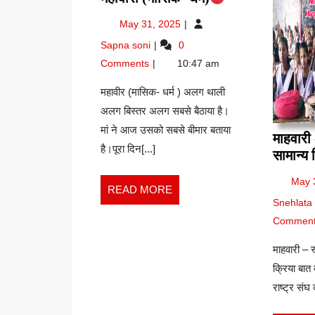
(मासिक-
May
May 31, 2025
धर्म)
31,
महावारी
Sapna soni
0
2025
(मासिक-
Comments
10:47 am
धर्म)
महावीर (मासिक- धर्म ) अलग थाली
अलग बिस्तर अलग सबसे बैठाया है।
मां ने आज उसको सबसे बीमार बताया
माहवारी 
है।पूरा दिन[...]
सामान्य 
May 
READ
READ MORE
Snehlata
MORE
Commen
माहवारी – स
क्रिया बात दो
राष्ट्र संघ