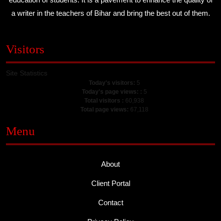
a writer in the teachers of Bihar and bring the best out of them.
Visitors
Site Statistics
Today's visitors:
5
Today's page views: :
5
Total visitors :
60,938
Total page views:
67,118
Menu
About
Client Portal
Contact