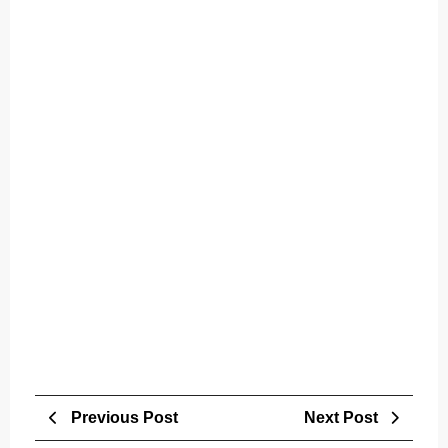
Post
Previous
Next
Previous Post
Next Post
navigation
Post
Post