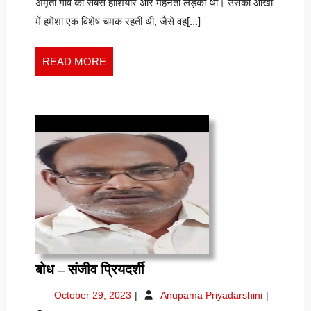
अमृता गाँव की सबसे होशियार और मेहनती लड़की थी। उसकी आँखों
भूषण
में हमेशा एक विशेष चमक रहती थी, जैसे वह[...]
READ
READ MORE
MORE
बोध
बोध – संजीव प्रियदर्शी
–
October
बोध
October 29, 2023
Anupama Priyadarshini
संजीव
29,
–