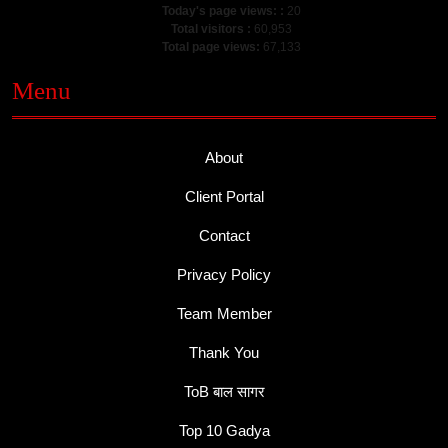
Today's page views: :
20
Total visitors :
60,953
Total page views:
67,133
Menu
About
Client Portal
Contact
Privacy Policy
Team Member
Thank You
ToB बाल सागर
Top 10 Gadya