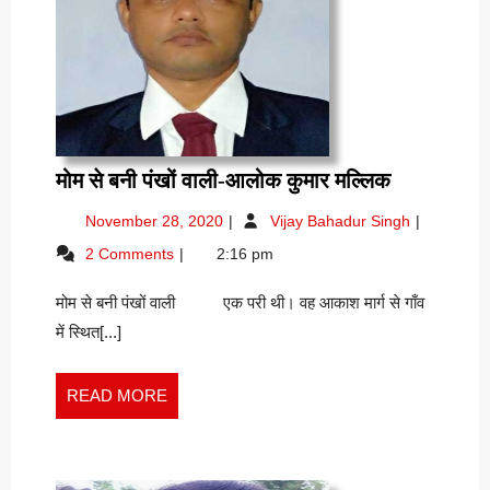
मोम
मोम से बनी पंखों वाली-आलोक कुमार मल्लिक
से
November
मोम
November 28, 2020
Vijay Bahadur Singh
बनी
28,
से
2 Comments
2:16 pm
पंखों
2020
बनी
वाली-
पंखों
मोम से बनी पंखों वाली एक परी थी। वह आकाश मार्ग से गाँव
वाली-
आलोक
आलोक
में स्थित[...]
कुमार
कुमार
मल्लिक
मल्लिक
READ
READ MORE
MORE