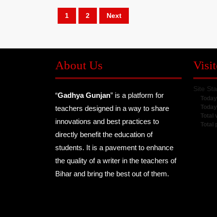
Posts
1
2
Next
pagination
About Us
Visit
Site Sta
“
Gadhya Gunjan
” is a platform for
Today
Today
teachers designed in a way to share
Total 
innovations and best practices to
Total
directly benefit the education of
students. It is a pavement to enhance
the quality of a writer in the teachers of
Bihar and bring the best out of them.