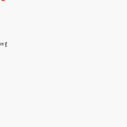
की
शपथ-
विजय
सिंह
ा हूँ
नीलकण्ठ