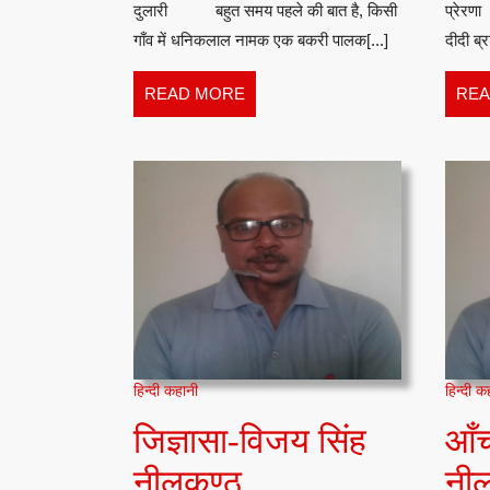
दुलारी बहुत समय पहले की बात है, किसी
प्रेर
गाँव में धनिकलाल नामक एक बकरी पालक[...]
दीदी ब्र
READ
READ MORE
REA
MORE
हिन्दी कहानी
हिन्दी क
जिज्ञासा-विजय सिंह
आँ
जिज्ञासा-
नीलकण्ठ
नी