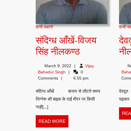
हिन्दी कहानी
हिन्दी क
संदिग्ध आँखें-विजय
देव
संदिग्ध
सिंह नीलकण्ठ
नी
आँखें-
March 9, 2022
Vijay
N
विजय
Vijay
Bahadur Singh
0
Baha
Bahadur
Comments
6:55 pm
Com
सिंह
Singh
संदिग्ध आँखें बाजार से लौटते समय
देवदू
नीलकण्ठ
जिग्नेश की बाइक के दाईं मीरर पर किसी
पढ़ाकर 
गाड़ी[...]
REA
READ
READ MORE
MORE