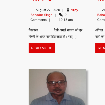
विजय
August 27, 2020
Vijay
A
सिंह
Vijay
Bahadur Singh
0
Baha
Bahadur
Comments
10:18 am
Com
नीलकण्ठ
Singh
जिज्ञासा ऐसी अमूर्त भावना जो हर
आँचल 
किसी के अंदर समाहित रहती है। यह[...]
सबों को
READ
READ MORE
REA
MORE