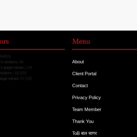
ors
Menu
tistics
About
's visitors:
30
's page views: :
34
visitors :
60,926
Client Portal
 page views:
67,106
Contact
Privacy Policy
Team Member
Thank You
ToB बाल सागर