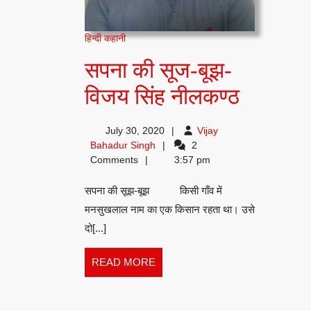
हिन्दी कहानी
सपना की सूज-बूझ-
सपना
विजय सिंह नीलकण्ठ
की
July 30, 2020
Vijay
सूज-
Vijay
Bahadur Singh
2
Bahadur
Comments
3:57 pm
बूझ-
Singh
सपना की सूझ-बूझ किसी गाँव में
विजय
मनसुखलाल नाम का एक किसान रहता था। उसे
सिंह
दो[...]
नीलकण्ठ
READ
READ MORE
MORE