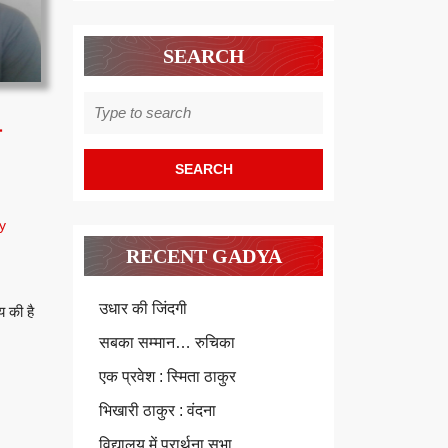
SEARCH
Search
for:
य
या-
y
य
RECENT GADYA
उधार की जिंदगी
 की है
कण्ठ
सबका सम्मान… रुचिका
एक प्रवेश : स्मिता ठाकुर
भिखारी ठाकुर : वंदना
विद्यालय में प्रार्थना सभा