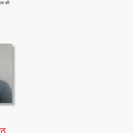
नाम की
सनातन
्ठ