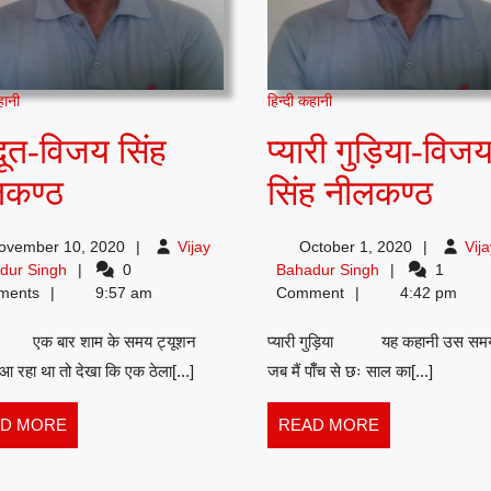
हानी
हिन्दी कहानी
दूत-विजय सिंह
प्यारी गुड़िया-विज
देवदूत-
प्यारी
लकण्ठ
सिंह नीलकण्ठ
विजय
गुड़ि
ovember 10, 2020
Vijay
October 1, 2020
Vija
सिंह
विज
Vijay
Vijay
dur Singh
0
Bahadur Singh
1
Bahadur
Bahadur
ments
9:57 am
Comment
4:42 pm
नीलकण्ठ
सिंह
Singh
Singh
त एक बार शाम के समय ट्यूशन
प्यारी गुड़िया यह कहानी उस समय
नील
आ रहा था तो देखा कि एक ठेला[...]
जब मैं पाँँच से छः साल का[...]
READ
READ
D MORE
READ MORE
MORE
MORE