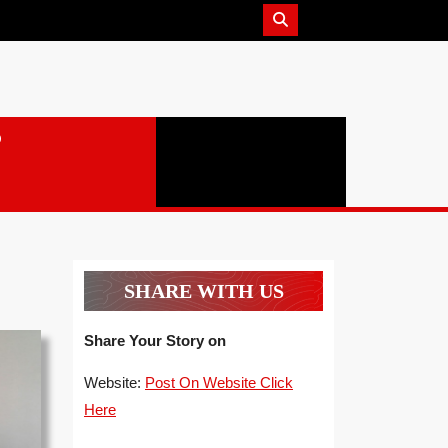
SHARE WITH US
Share Your Story on
Website:
Post On Website Click
Here