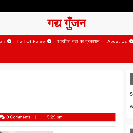
गद्य गुँजन
ion
Hall Of Fame
स्वरचित गद्या का प्रकाशन
About Us
S
W
y
0 Comments
5:29 pm
adur
gh