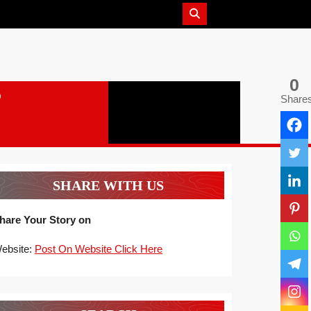
0
Share
SHARE WITH US
hare Your Story on
ebsite:
Post On Website Click Here