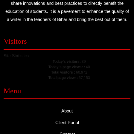
share innovations and best practices to directly benefit the
education of students. It is a pavement to enhance the quality of
a writer in the teachers of Bihar and bring the best out of them.
Visitors
Site Statistics
Today's visitors:
39
Today's page views: :
40
Total visitors :
60,972
Total page views:
67,153
Menu
About
Client Portal