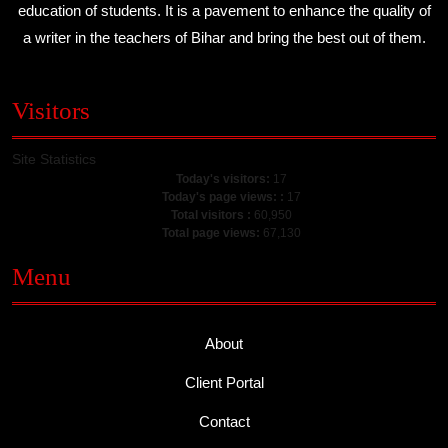
education of students. It is a pavement to enhance the quality of
a writer in the teachers of Bihar and bring the best out of them.
Visitors
Site Statistics
Today's visitors:
17
Today's page views: :
17
Total visitors :
60,950
Total page views:
67,130
Menu
About
Client Portal
Contact