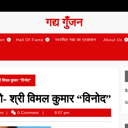
गद्य गुँजन
ion
Hall Of Fame
स्वरचित गद्या का प्रकाशन
About Us
री विमल कुमार “विनोद”
S
ओ- श्री विमल कुमार “विनोद”
W
Anupama
ni
0 Comment
8:07 pm
Priyadarshini