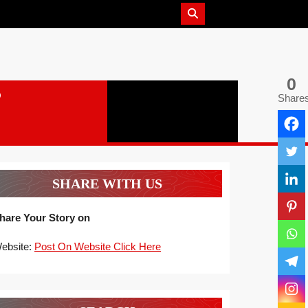
0
Share
SHARE WITH US
hare Your Story on
ebsite:
Post On Website Click Here