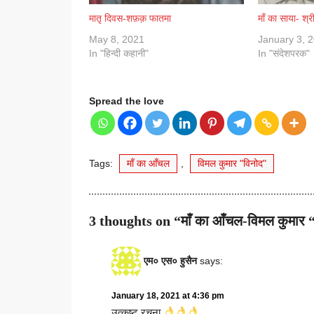
मातृ दिवस-शफ़क़ फातमा
माँ का साया- श्
May 8, 2021
January 3, 
In "हिन्दी कहानी"
In "संदेशपरक"
Spread the love
Tags:
माँ का आँचल
,
विमल कुमार "विनोद"
3 thoughts on “माँ का आँचल-विमल कुमार 
एम० एस० हुसैन
says:
January 18, 2021 at 4:36 pm
उत्कृष्ट रचना