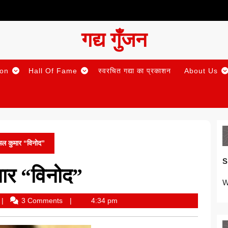
गद्य गुँजन
ion
Hall Of Fame
स्वरचित गद्या का प्रकाशन
About Us
िमल कुमार “विनोद”
S
मार “विनोद”
W
ijay
3 Comments
4:34 pm
ahadur
ingh