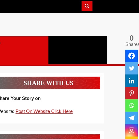
0
Share
SHARE WITH US
hare Your Story on
ebsite:
Post On Website Click Here