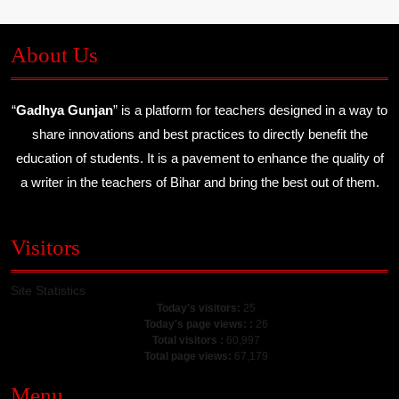
About Us
“
Gadhya Gunjan
” is a platform for teachers designed in a way to
share innovations and best practices to directly benefit the
education of students. It is a pavement to enhance the quality of
a writer in the teachers of Bihar and bring the best out of them.
Visitors
Site Statistics
Today's visitors:
25
Today's page views: :
26
Total visitors :
60,997
Total page views:
67,179
Menu