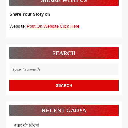
SHARE WITH US
Share Your Story on
Website:
Post On Website Click Here
SEARCH
Search
for:
RECENT GADYA
उधार की जिंदगी