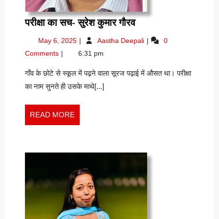
परीक्षा
परीक्षा का सच- सुरेश कुमार गौरव
का
May
परीक्षा
May 6, 2025
Aastha Deepali
0
सच-
6,
का
Comments
6:31 pm
सुरेश
2025
सच-
कुमार
सुरेश
गाँव के छोटे से स्कूल में पढ़ने वाला सूरज पढ़ाई में औसत था। परीक्षा
कुमार
गौरव
का नाम सुनते ही उसके माथे[...]
गौरव
READ
READ MORE
MORE