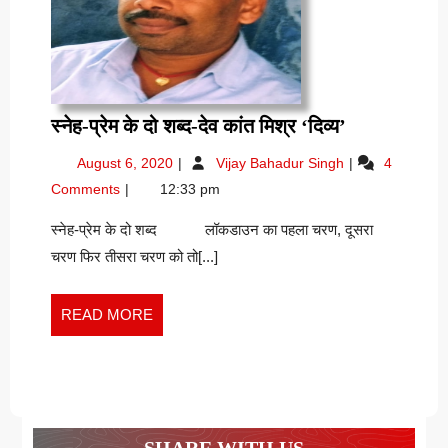
स्नेह-
स्नेह-प्रेम के दो शब्द-देव कांत मिश्र ‘दिव्य’
प्रेम
August
स्नेह-
August 6, 2020
Vijay Bahadur Singh
4
के
6,
प्रेम
Comments
12:33 pm
दो
2020
के
शब्द-
दो
स्नेह-प्रेम के दो शब्द लॉकडाउन का पहला चरण, दूसरा
शब्द-
देव
चरण फिर तीसरा चरण को तो[...]
देव
कांत
कांत
मिश्र
मिश्र
READ
READ MORE
‘दिव्य’
‘दिव्य’
MORE